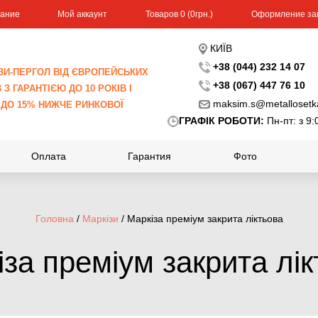
вание
Мой аккаунт
Toвapoв 0 (0гpн.)
Оформление за
КИЇВ
+38 (044) 232 14 07
ЗИ-ПЕРГОЛ ВІД ЄВРОПЕЙСЬКИХ
+38 (067) 447 76 10
З ГАРАНТІЄЮ ДО 10 РОКІВ І
maksim.s@metallosetk
 ДО 15% НИЖЧЕ РИНКОВОЇ
ГРАФІК РОБОТИ:
Пн-пт: з 9:
Оплата
Гарантия
Фото
Головна
/
Маркізи
/ Маркіза преміум закрита ліктьова
за преміум закрита лі