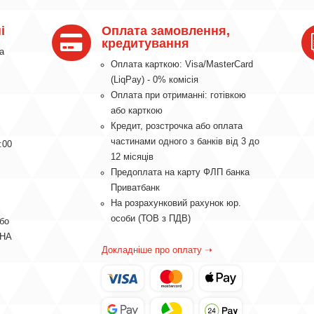
і
Оплата замовлення,

кредитування
а
Оплата карткою: Visa/MasterCard
(LiqPay) - 0% комісія
Оплата при отриманні: готівкою
або карткою
Кредит, розстрочка або оплата
частинами одного з банків від 3 до
:00
12 місяців
Предоплата на карту ФЛП банка
Приватбанк
На розрахунковий рахунок юр.
особи (ТОВ з ПДВ)
або
ВНА
Докладніше про оплату ➝