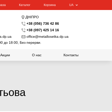
каза
Каталог
Корзина
UA
ДНІПРО
+38 (056) 736 42 86
+38 (097) 425 14 16
a.dp.ua
office@metallosetka.dp.ua
00 до 18:00, Без перерви.
Акции
О нас
Контакты
ктьова