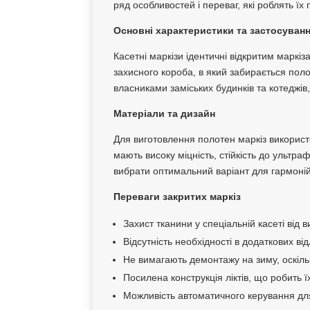
ряд особливостей і переваг, які роблять ї
Основні характеристики та застосуван
Касетні маркізи ідентичні відкритим маркі
захисного короба, в який забирається пол
власниками заміських будинків та котеджів
Матеріали та дизайн
Для виготовлення полотен маркіз використо
мають високу міцність, стійкість до ультр
вибрати оптимальний варіант для гармоні
Переваги закритих маркіз
Захист тканини у спеціальній касеті від 
Відсутність необхідності в додаткових ві
Не вимагають демонтажу на зиму, оскіль
Посилена конструкція ліктів, що робить 
Можливість автоматичного керування для