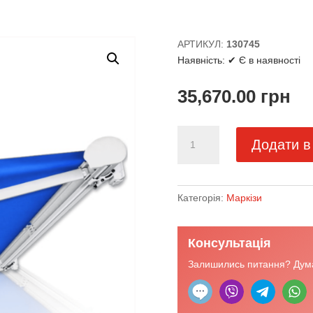
АРТИКУЛ:
130745
Наявність:
✔ Є в наявності
35,670.00
грн
Маркіза
Додати в
преміум
закрита
ліктьова
кількість
Категорія:
Маркізи
Консультація
Залишились питання? Дума