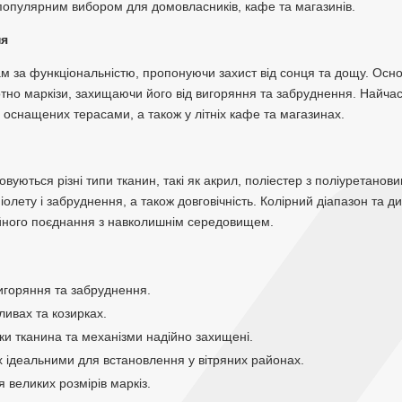
х популярним вибором для домовласників, кафе та магазинів.
ня
зам за функціональністю, пропонуючи захист від сонця та дощу. Осно
отно маркізи, захищаючи його від вигоряння та забруднення. Найчас
, оснащених терасами, а також у літніх кафе та магазинах.
вуються різні типи тканин, такі як акрил, поліестер з поліуретанови
афіолету і забруднення, а також довговічність. Колірний діапазон т
йного поєднання з навколишнім середовищем.
вигоряння та забруднення.
дливах та козирках.
ки тканина та механізми надійно захищені.
їх ідеальними для встановлення у вітряних районах.
 великих розмірів маркіз.