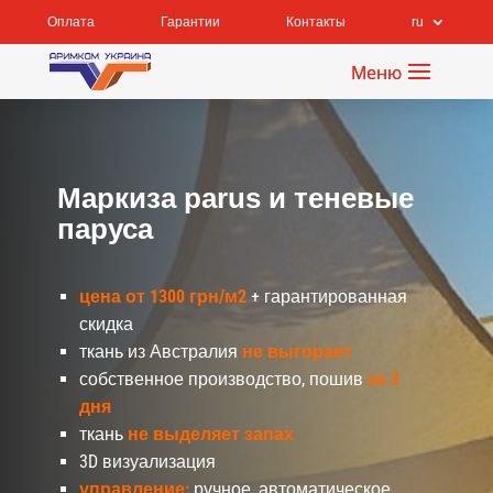
Оплата
Гарантии
Контакты
ru
Маркиза parus и теневые
паруса
цена от 1300 грн/м2
+ гарантированная
скидка
ткань из Австралия
не выгорает
собственное производство, пошив
за 3
дня
ткань
не выделяет запах
3D визуализация
управление:
ручное, автоматическое,