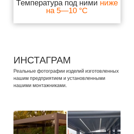
Температура под ними
ниже
на 5—10 °С
ИНСТАГРАМ
Реальные фотографии изделий изготовленных
нашим предприятием и установленными
нашими монтажниками.
Маркіза чи пергола? 3 ключові
Головна помилка при
відмінності для
...
замовленні перголи, яка
...
3
0
3
0