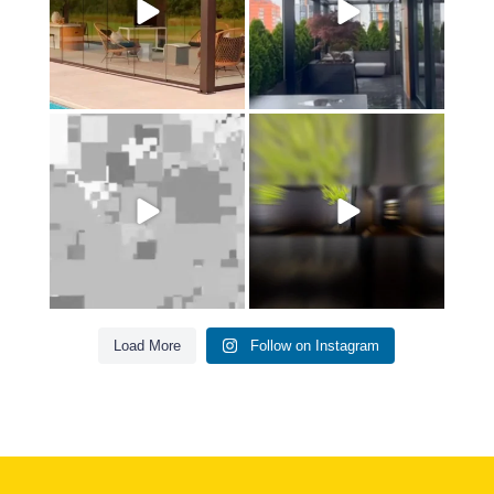
Чому дешева пергола – це
Як одним натиском
гроші на вітер?
перетворити терасу на
затишну
...
6
0
3
0
Load More
Follow on Instagram