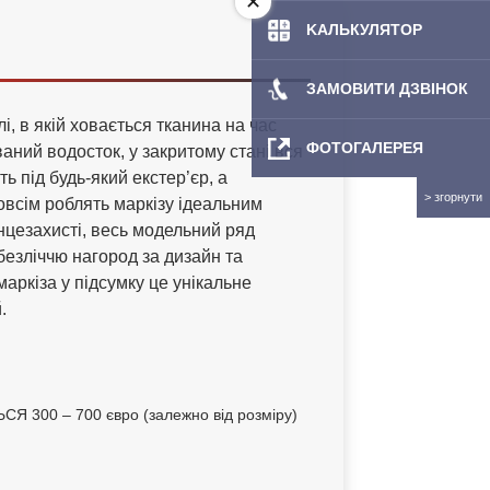
KAЛЬКУЛЯТOP
ЗАМОВИТИ ДЗВІНОК
і, в якій ховається тканина на час
ФОТОГАЛЕРЕЯ
аний водосток, у закритому стані вся
ь під будь-який екстер’єр, а
овсім роблять маркізу ідеальним
сонцезахисті, весь модельний ряд
безліччю нагород за дизайн та
маркіза у підсумку це унікальне
.
00 – 700 євро (залежно від розміру)