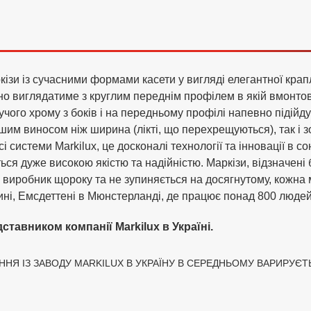
ізи із сучасними формами касети у вигляді елегантної крапл
но виглядатиме з круглим переднім профілем в якій вмонтов
учого хрому з боків і на передньому профілі напевно підійдут
шим виносом ніж ширина (лікті, що перехрещуються), так і з
сі системи Markilux, це досконалі технології та інновації в 
ся дуже високою якістю та надійністю. Маркізи, відзначені 
є виробник щороку та не зупиняється на досягнутому, кожна 
ині, Емсдеттені в Мюнстерланді, де працює понад 800 людей
тавником компанії Markilux в Україні.
Я ІЗ ЗАВОДУ MARKILUX В УКРАЇНУ В СЕРЕДНЬОМУ ВАРИРУЄТЬСЯ 3