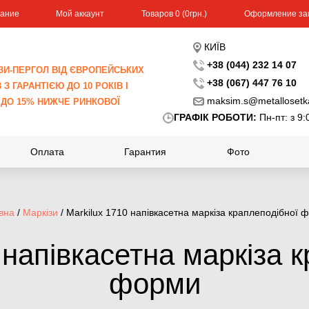
вание
Мой аккаунт
Toвapoв 0 (0гpн.)
Оформление за
КИЇВ
+38 (044) 232 14 07
ЗИ-ПЕРГОЛ ВІД ЄВРОПЕЙСЬКИХ
+38 (067) 447 76 10
З ГАРАНТІЄЮ ДО 10 РОКІВ І
maksim.s@metallosetk
 ДО 15% НИЖЧЕ РИНКОВОЇ
ГРАФІК РОБОТИ:
Пн-пт: з 9:
Оплата
Гарантия
Фото
вна
/
Маркізи
/ Markilux 1710 напівкасетна маркіза краплеподібної 
 напівкасетна маркіза 
форми