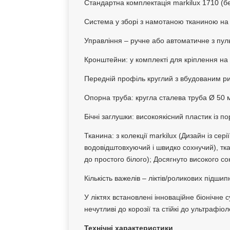
Стандартна комплектація markilux 1710 (б
Система у зборі з намотаною тканиною на 
Управління – ручне або автоматичне з пуль
Кронштейни:
у комплекті для кріплення на 
Передній профіль круглий з вбудованим р
Опорна труба: кругла сталева труба Ø 50 
Бічні заглушки: високоякісний пластик із 
Тканина: з колекції markilux (Дизайн із се
водовідштовхуючий і швидко сохнучий), тка
до простого білого); Досягнуто високого 
Кількість важелів – ліктів/роликових підшипн
У ліктях встановлені інноваційне біонічне
нечутливі до корозії та стійкі до ультраф
Технічні характеристики