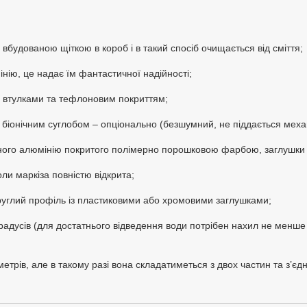
будованою щіткою в короб і в такий спосіб очищається від сміття;
інію, це надає їм фантастичної надійності;
ми втулками та тефлоновим покриттям;
о біонічним суглобом – опціонально (безшумний, не піддається мех
ного алюмінію покритого полімерно порошковою фарбою, заглушки та
оли маркіза повністю відкрита;
руглий профіль із пластиковими або хромовими заглушками;
радусів (для достатнього відведення води потрібен нахил не менше 
трів, але в такому разі вона складатиметься з двох частин та з’є