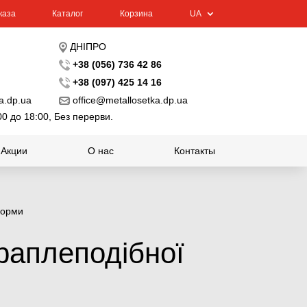
каза
Каталог
Корзина
UA
ДНІПРО
+38 (056) 736 42 86
+38 (097) 425 14 16
a.dp.ua
office@metallosetka.dp.ua
00 до 18:00, Без перерви.
Акции
О нас
Контакты
форми
краплеподібної