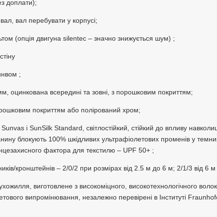
ез доплати);
вал, вал перебувати у корпусі;
том (опція двигуна silentec – значно знижується шум)
;
стіну
инвом
;
мм, оцинкована всередині та зовні, з порошковим покриттям;
порошковим покриттям або полірований хром;
рії Sunvas і SunSilk Standard, світлостійкий, стійкий до впливу навк
нину блокують 100% шкідливих ультрафіолетових променів у темних від
сонцезахисного фактора для текстилю – UPF 50+
;
иків/кронштейнів – 2/0/2 при розмірах від 2.5 м до 6 м; 2/1/3 від 6 м 
 сухожилля, виготовлене з високоміцного, високотехнологічного
волок
іолетового випромінювання, незалежно перевірені в
Інституті
Fraunhof