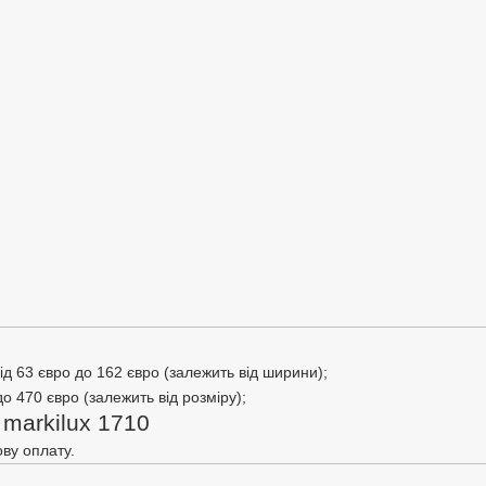
ід 63 євро до 162 євро (залежить від ширини);
о 470 євро (залежить від розміру);
 markilux 1710
ову оплату.