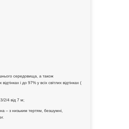
олишнього середовища, а також
тінках і до 97% у всіх світлих відтінках (
3/2/4 від 7 м;
на – з низьким тертям, безшумні,
er.