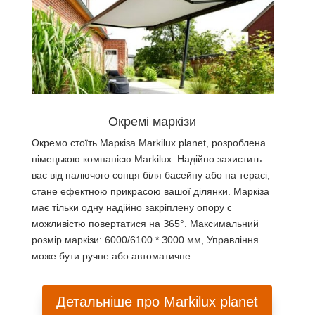
Окремі маркізи
Окремо стоїть Маркіза Markilux planet, розроблена
німецькою компанією Markilux. Надійно захистить
вас від палючого сонця біля басейну або на терасі,
стане ефектною прикрасою вашої ділянки. Маркіза
має тільки одну надійно закріплену опору c
можливістю повертатися на З65°. Максимальний
розмір маркізи: 6000/6100 * З000 мм, Управління
може бути ручне або автоматичне.
Детальніше про Markilux planet