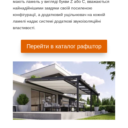
мають ламель у вигляді букви Z або С, вважаються
найнадійнішими завдяки своїй посиленою
конфігурації, а додатковий ущільнювач на кожній
ламелі надає системі додаткові звукоізоляційні
властивості.
Перейти в каталог рафштор