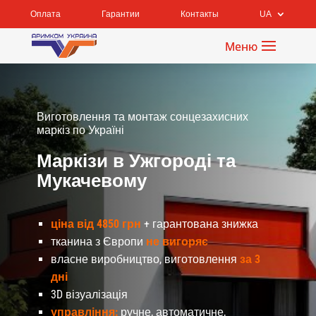
Оплата
Гарантии
Контакты
UA
Виготовлення та монтаж сонцезахисних
маркіз по Україні
Маркізи в Ужгороді та
Мукачевому
ціна від 4850 грн
+ гарантована знижка
тканина з Європи
не вигоряє
власне виробництво, виготовлення
за 3
дні
3D візуалізація
управління:
ручне, автоматичне,