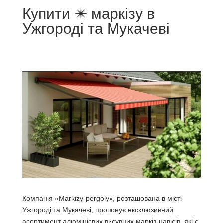
Купити ✴️ маркізу в
Ужгороді та Мукачеві
Компанія «Markizy-pergoly», розташована в місті
Ужгороді та Мукачеві, пропонує ексклюзивний
асортимент алюмінієвих висувних маркіз-навісів, які є