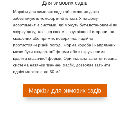
Для зимових садів
Маркізи для зимових садів або скляних дахів
забезпечують комфортний клімат. У нашому
асортименті є системи, які можуть бути встановлені як
зверху даху, так і під склом з внутрішньої сторони, на
скошених або прямих поверхнях, надійно
протистоячи різній погоді. Форма короба і напрямних
може бути квадратної форми або з округленими
краями класичної форми. Оригінальна запатентована
система натяжки тканини tracfix, дозволяє затінити
однієї маркізою до 30 м2.
Маркізи для зимових садів