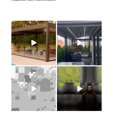
Маркіза чи пергола? 3 ключові
Головна помилка при
відмінності для
...
замовленні перголи, яка
...
4
0
4
0
Чому дешева пергола – це
Як одним натиском
гроші на вітер?
перетворити терасу на
затишну
...
6
0
3
0