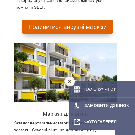
використовуються європейські комплектуючі
компанії SELT.
Подивитися висувні маркізи
KAЛЬКУЛЯТOP
ЗАМОВИТИ ДЗВІНОК
Маркізи для вікна
ФОТОГАЛЕРЕЯ
Каталог вертикальних маркіз для вікна, веранди,
перголи. Сучасні рішення для захисту від