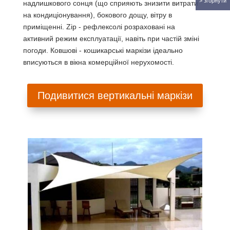
надлишкового сонця (що сприяють знизити витрати
на кондиціонування), бокового дощу, вітру в
приміщенні. Zip - рефлексолі розраховані на
активний режим експлуатації, навіть при частій зміні
погоди. Ковшові - кошикарські маркізи ідеально
вписуються в вікна комерційної нерухомості.
Подивитися вертикальні маркізи