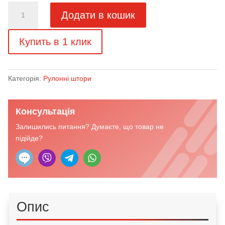
Рулонні
Додати в кошик
штори
Полінезія
Купить в 1 клик
білий
кількість
Категорія:
Рулонні штори
Консультація
Залишились питання? Думаєте, що товар не
підійде?
Опис