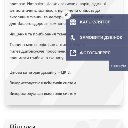
проявах. Наявність кількох захисних шарів, відмінні
антистатичні властивості, підвищена стійкість до
вигоряння тканин та деформації, відсутність шкідливих
KAЛЬКУЛЯТOP
для Вашого здоров’я компонентів.
Чищення та прибирання тканинних ролет: сухе чищення
ЗАМОВИТИ ДЗВІНОК
Тканина має спеціальне антистатичне та
пилевідштовхуюче просочення, що не дає пилу
ФОТОГАЛЕРЕЯ
проникати глибоко в тканину.
Цінова категорія дизайну – ЦК 3.
Використовується всім типів систем.
Використовується всім типів систем.
Відгуки