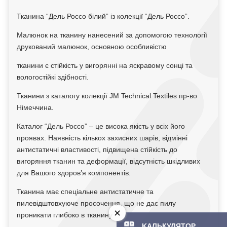
Тканина “Дель Россо білий” із колекції “Дель Россо”.
Малюнок на тканину нанесений за допомогою технології
друкований малюнок, основною особливістю
тканини є стійкість у вигорянні на яскравому сонці та
вологостійкі здібності.
Тканини з каталогу колекції JM Technical Textiles пр-во
Німеччина.
Каталог “Дель Россо” – це висока якість у всіх його
проявах. Наявність кількох захисних шарів, відмінні
антистатичні властивості, підвищена стійкість до
вигоряння тканин та деформації, відсутність шкідливих
для Вашого здоров’я компонентів.
Тканина має спеціальне антистатичне та
пилевідштовхуюче просочення, що не дає пилу
проникати глибоко в тканину.
KAЛЬКУЛЯТOP