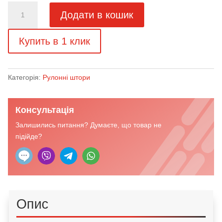
Рулонні
Додати в кошик
штори
Дель
Купить в 1 клик
Россо
білий
кількість
Категорія:
Рулонні штори
Консультація
Залишились питання? Думаєте, що товар не
підійде?
Опис