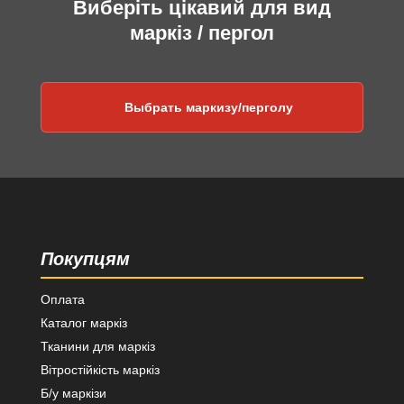
Виберіть цікавий для вид
маркіз / пергол
Выбрать маркизу/перголу
Покупцям
Оплата
Каталог маркіз
Тканини для маркіз
Вітростійкість маркіз
Б/у маркізи