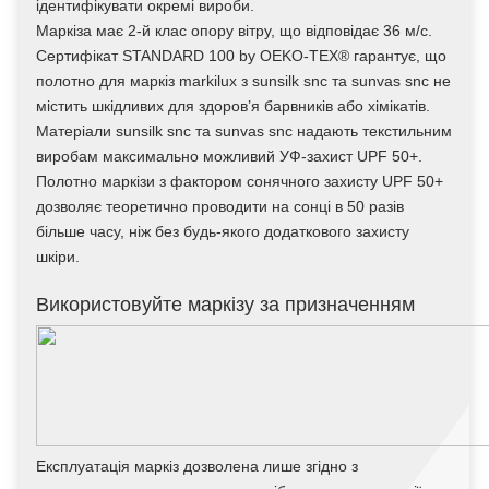
ідентифікувати окремі вироби.
Маркіза має 2-й клас опору вітру, що відповідає 36 м/с.
Сертифікат STANDARD 100 by OEKO-TEX® гарантує, що
полотно для маркіз markilux з sunsilk snc та sunvas snc не
містить шкідливих для здоров’я барвників або хімікатів.
Матеріали sunsilk snc та sunvas snc надають текстильним
виробам максимально можливий УФ-захист UPF 50+.
Полотно маркізи з фактором сонячного захисту UPF 50+
дозволяє теоретично проводити на сонці в 50 разів
більше часу, ніж без будь-якого додаткового захисту
шкіри.
Використовуйте маркізу за призначенням
Експлуатація маркіз дозволена лише згідно з