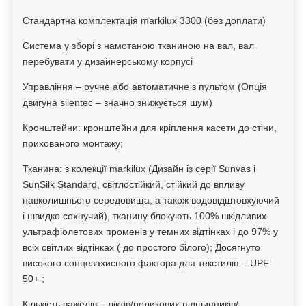
Стандартна комплектація markilux 3300 (без доплати)
Система у зборі з намотаною тканиною на вал, вал
перебувати у дизайнерському корпусі
Управління – ручне або автоматичне з пультом (Опція
двигуна silentec – значно знижується шум)
Кронштейни: кронштейни для кріплення касети до стіни,
прихованого монтажу;
Тканина: з колекції markilux (Дизайн із серії Sunvas і
SunSilk Standard, світлостійкий, стійкий до впливу
навколишнього середовища, а також водовідштовхуючий
і швидко сохнучий), тканину блокують 100% шкідливих
ультрафіолетових променів у темних відтінках і до 97% у
всіх світлих відтінках ( до простого білого); Досягнуто
високого сонцезахисного фактора для текстилю – UPF
50+
;
Кількість важелів – ліктів/роликових підшипників/