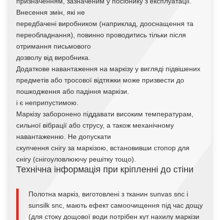
призначенням, зазначеним у посібнику з експлуатації.
Внесення змін, які не
передбачені виробником (наприклад, дооснащення та
переобладнання), повинно проводитись тільки після
отримання письмового
дозволу від виробника.
Додаткове навантаження на маркізу у вигляді підвішених
предметів або тросової відтяжки може призвести до
пошкодження або падіння маркізи.
і є неприпустимою.
Маркізу заборонено піддавати високим температурам,
сильної вібрації або струсу, а також механічному
навантаженню. Не допускати
скупчення снігу за маркізою, встановивши стопор для
снігу (снігоуловлюючу решітку тощо).
Технічна інформація при кріпленні до стіни
Полотна маркіз, виготовлені з тканин sunvas snc і
sunsilk snc, мають ефект самоочищення під час дощу
(для стоку дощової води потрібен кут нахилу маркізи