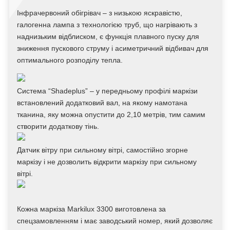
Інфрачервоний обігрівач – з низькою яскравістю,
галогенна лампа з технологією труб, що нагрівають з
наднизьким відблиском, є функція плавного пуску для
зниження пускового струму і асиметричний відбивач для
оптимального розподілу тепла.
Система “Shadeplus” – у передньому профілі маркізи
встановлений додатковий вал, на якому намотана
тканина, яку можна опустити до 2,10 метрів, тим самим
створити додаткову тінь.
Датчик вітру при сильному вітрі, самостійно згорне
маркізу і не дозволить відкрити маркізу при сильному
вітрі.
Кожна маркіза Markilux 3300 виготовлена за
спецзамовленням і має заводський номер, який дозволяє