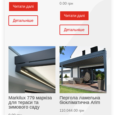
0.00
грн
Читати далі
Читати далі
Детальніше
Детальніше
Markilux 779 маркіза
Пергола ламельна
для тераси та
біокліматична Arim
зимового саду
110,044.00
грн
0.00
грн