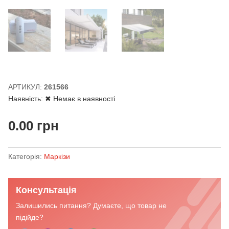
АРТИКУЛ:
261566
Наявність:
✖ Немає в наявності
0.00
грн
Категорія:
Маркізи
Консультація
Залишились питання? Думаєте, що товар не
підійде?