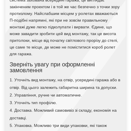
закінченим проектом і в той же час безпечно з точки зору
протизлому. Найслабшим місцем у ролетах вважаються
П-подібні напрямні, які при не зовсім правильному
монтажі дуже легко підколупати і вирвати. Єдине, що
може завадити зробити цей вид монтажу, так це висота
притолоки, місце від початку світлового прорізу до стелі,
це саме те місце, де може не поміститися короб ролет
для гаража.
Зверніть увагу при оформленні
замовлення
Уточніть вид монтажу, на отвір, усередині гаража або в
отвір. Від цього залежить габаритна ширина та допуски.
Управління, ручне чи автоматичне.
Уточніть тип профілю.
Доставка. Можливий самовивіз зі складу, економія на
доставці.
Упаковка. Можливо три види упаковки, які також