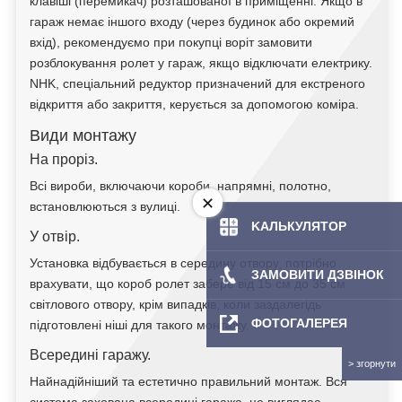
клавіші (перемикач) розташованої в приміщенні. Якщо в
гараж немає іншого входу (через будинок або окремий
вхід), рекомендуємо при покупці воріт замовити
розблокування ролет у гараж, якщо відключати електрику.
NHK, спеціальний редуктор призначений для екстреного
відкриття або закриття, керується за допомогою коміра.
Види монтажу
На проріз.
Всі вироби, включаючи короби, напрямні, полотно,
встановлюються з вулиці.
KAЛЬКУЛЯТOP
У отвір.
Установка відбувається в середину отвору, потрібно
ЗАМОВИТИ ДЗВІНОК
врахувати, що короб ролет забере від 15 см до 35 см
світлового отвору, крім випадків, коли заздалегідь
ФОТОГАЛЕРЕЯ
підготовлені ніші для такого монтажу.
Всередині гаражу.
Найнадійніший та естетично правильний монтаж. Вся
система захована всередині гаража, це виглядає