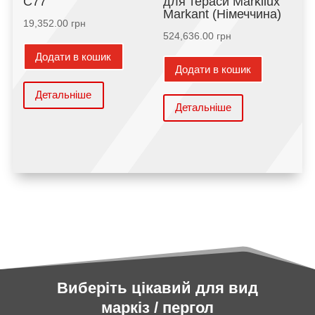
С77
для тераси Markilux
Markant (Німеччина)
19,352.00
грн
524,636.00
грн
Додати в кошик
Додати в кошик
Детальніше
Детальніше
Виберіть цікавий для вид
маркіз / пергол