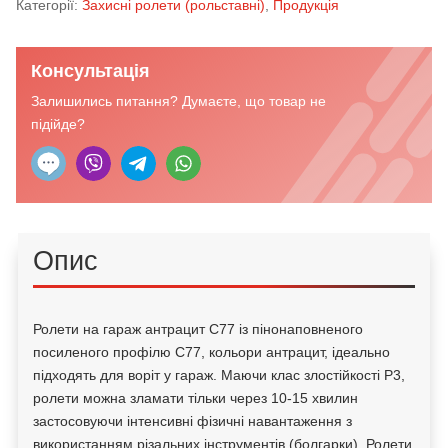
Категорії:
Захисні ролети (рольставні)
,
Продукція
Консультація
Залишились питання? Думаєте, що товар не
підійде?
Опис
Ролети на гараж антрацит С77 із пінонаповненого
посиленого профілю С77, кольори антрацит, ідеально
підходять для воріт у гараж. Маючи клас злостійкості Р3,
ролети можна зламати тільки через 10-15 хвилин
застосовуючи інтенсивні фізичні навантаження з
використанням різальних інструментів (болгарки). Ролети