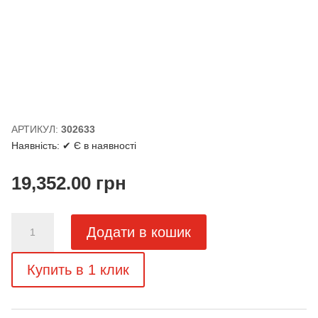
АРТИКУЛ:
302633
Наявність:
✔ Є в наявності
19,352.00
грн
Ролети
Додати в кошик
на
гараж
Купить в 1 клик
антрацит
С77
кількість