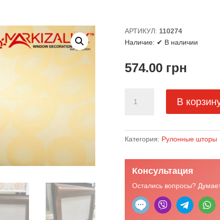
АРТИКУЛ:
110274
Наличие:
✔ В наличии
574.00
грн
Количество
В корзин
товара
Ткань
"Баблс
ваниль"
Категория:
Рулонные шторы
Консультация
Остались вопросы? Думает