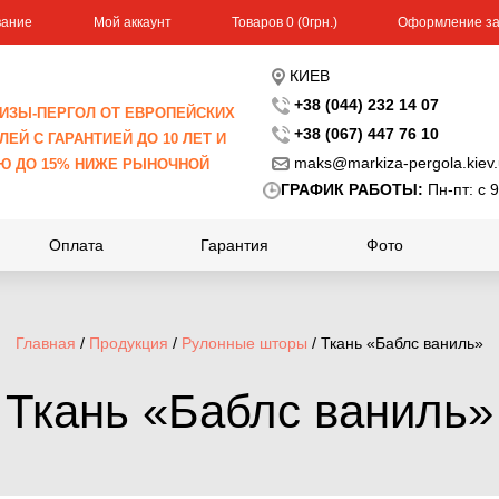
вание
Мой аккаунт
Toвapoв 0 (0гpн.)
Оформление за
КИЕВ
+38 (044) 232 14 07
ИЗЫ-ПЕРГОЛ ОТ ЕВРОПЕЙСКИХ
+38 (067) 447 76 10
ЕЙ С ГАРАНТИЕЙ ДО 10 ЛЕТ И
maks@markiza-pergola.kiev
Ю ДО 15% НИЖЕ РЫНОЧНОЙ
ГРАФИК РАБОТЫ:
Пн-пт: с 9
Оплата
Гарантия
Фото
Главная
/
Продукция
/
Рулонные шторы
/ Ткань «Баблс ваниль»
Ткань «Баблс ваниль»