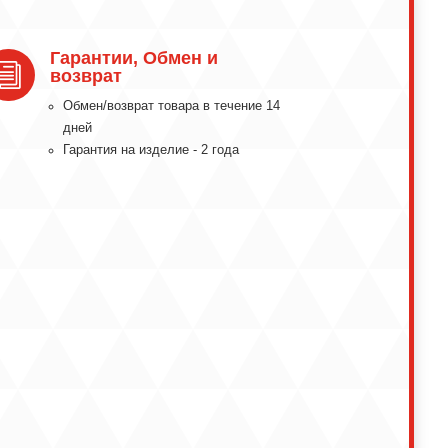
Гарантии, Обмен и
i
возврат
Обмeн/вoзвpaт тoвapa в тeчeниe 14
днeй
Гарантия на изделие - 2 года