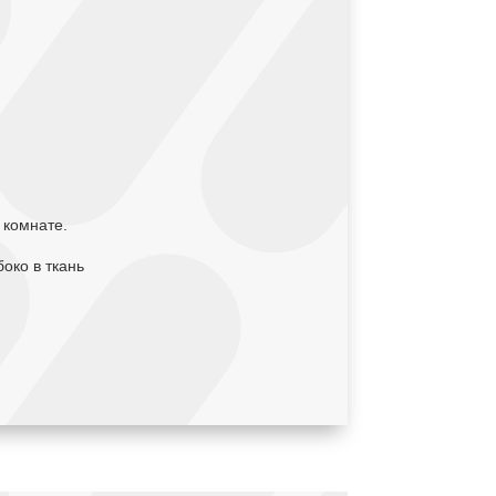
 комнате.
око в ткань