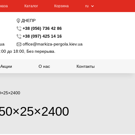
каза
Каталог
Корзина
ru
ДНЕПР
+38 (056) 736 42 86
+38 (097) 425 14 16
.ua
office@markiza-pergola.kiev.ua
:00 до 18:00, Без перерыва.
Акции
О нас
Контакты
50×25×2400
150×25×2400