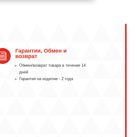
Гарантии, Обмен и
i
возврат
Обмeн/вoзвpaт тoвapa в тeчeниe 14
днeй
Гарантия на изделие - 2 года