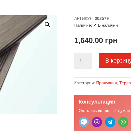
АРТИКУЛ:
302579
Наличие:
✔ В наличии
1,640.00
грн
Количество
В корзин
товара
Террасная
доска
Classic,
Категории:
Продукция
,
Терра
графит
150×25×2400
Консультация
Остались вопросы? Думает