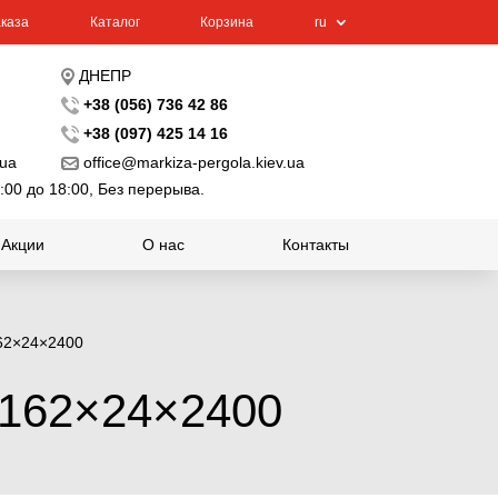
каза
Каталог
Корзина
ru
ДНЕПР
+38 (056) 736 42 86
+38 (097) 425 14 16
.ua
office@markiza-pergola.kiev.ua
:00 до 18:00, Без перерыва.
Акции
О нас
Контакты
162×24×2400
 162×24×2400