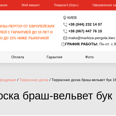
вание
Мой аккаунт
Toвapoв 0 (0гpн.)
Оформление за
КИЕВ
+38 (044) 232 14 07
ИЗЫ-ПЕРГОЛ ОТ ЕВРОПЕЙСКИХ
+38 (067) 447 76 10
ЕЙ С ГАРАНТИЕЙ ДО 10 ЛЕТ И
maks@markiza-pergola.kiev
Ю ДО 15% НИЖЕ РЫНОЧНОЙ
ГРАФИК РАБОТЫ:
Пн-пт: с 9
Оплата
Гарантия
Фото
родукция
/
Террасная доска
/ Террасная доска браш-вельвет бук 
оска браш-вельвет бук