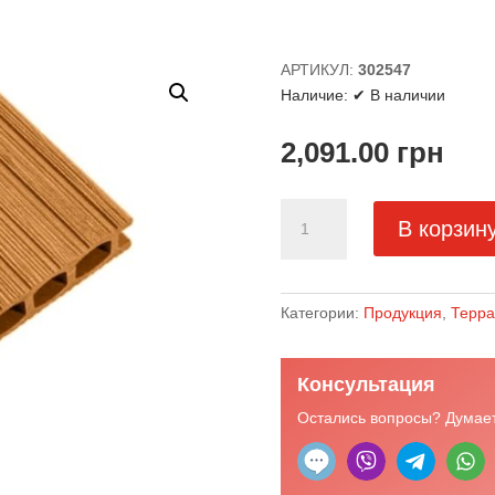
АРТИКУЛ:
302547
Наличие:
✔ В наличии
2,091.00
грн
Количество
В корзин
товара
Террасная
доска
браш-
Категории:
Продукция
,
Терра
вельвет
бук
Консультация
162×24×2400
Остались вопросы? Думает