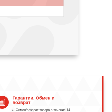
Гарантии, Обмен и
i
возврат
Обмeн/вoзвpaт тoвapa в тeчeниe 14