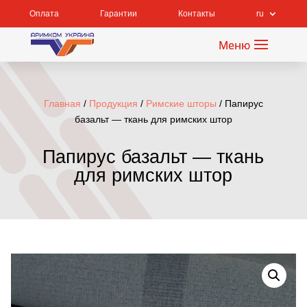
Оплата
Гарантии
Контакты
ru
Главная
/
Продукция
/
Римские шторы
/ Папирус
базальт — ткань для римских штор
Папирус базальт — ткань
для римских штор