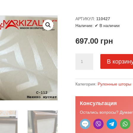
АРТИКУЛ:
110427
Наличие:
✔ В наличии
697.00
грн
Количество
В корзин
товара
Мехико
мускат
-
Категория:
Рулонные шторы
ткань
для
Консультация
рулонных
штор
Остались вопросы? Думает