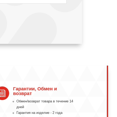
Гарантии, Обмен и
i
возврат
Обмeн/вoзвpaт тoвapa в тeчeниe 14
днeй
Гарантия на изделие - 2 года