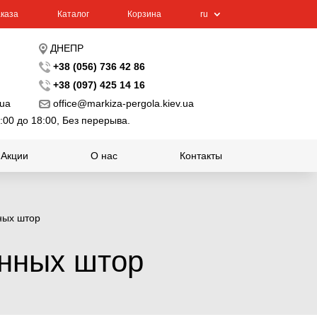
каза
Каталог
Корзина
ru
ДНЕПР
+38 (056) 736 42 86
+38 (097) 425 14 16
.ua
office@markiza-pergola.kiev.ua
:00 до 18:00, Без перерыва.
Акции
О нас
Контакты
ных штор
онных штор