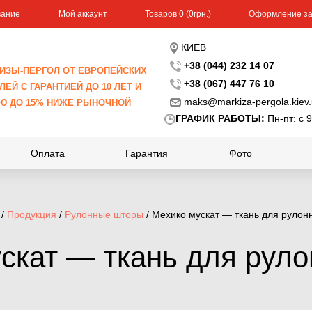
вание
Мой аккаунт
Toвapoв 0 (0гpн.)
Оформление за
КИЕВ
+38 (044) 232 14 07
ИЗЫ-ПЕРГОЛ ОТ ЕВРОПЕЙСКИХ
+38 (067) 447 76 10
ЕЙ С ГАРАНТИЕЙ ДО 10 ЛЕТ И
maks@markiza-pergola.kiev
Ю ДО 15% НИЖЕ РЫНОЧНОЙ
ГРАФИК РАБОТЫ:
Пн-пт: с 9
Оплата
Гарантия
Фото
/
Продукция
/
Рулонные шторы
/ Мехико мускат — ткань для рулон
скат — ткань для рул