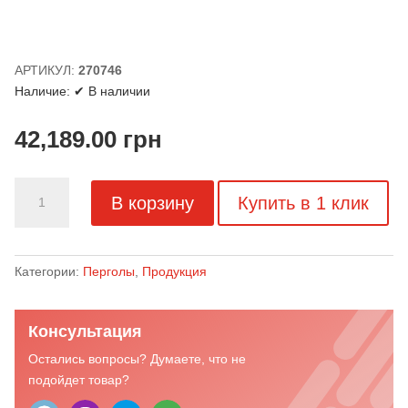
АРТИКУЛ:
270746
Наличие:
✔ В наличии
42,189.00
грн
Количество
В корзину
Купить в 1 клик
товара
Маркиза
для
террасы
Категории:
Перголы
,
Продукция
ASSOL
Консультация
Остались вопросы? Думаете, что не
подойдет товар?