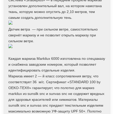
Система «Shadeplus» — в переднем профиле маркизы
установлен дополнительный вал, на котором намотана
ткань, которую можно опустить до 2,10 метров, тем
самым создать дополнительную тень.
Датчик ветра — при сильном ветре, самостоятельно
свернёт маркизу и не позволит открыть маркизу при
сильном ветре.
Каждая маркиза Markilux 6000 изготовлена по спецзаказу
и снабжена заводским номером, который позволяет
идентифицировать отдельные изделия.
Маркиза имеет 2 — й класс сопротивления ветру, что
соответствует 36 м/с. Сертификат «STANDARD 100 by
OEKO-TEX®» гарантирует, что полотно для маркиз
markilux из sunsilk snc и sunvas snc не содержит вредных
для здоровья красителей или химикатов. Материалы
sunsilk snc и sunvas snc придают текстильным изделиям
максимально возможную УФ-защиту UPF 50+. Полотно