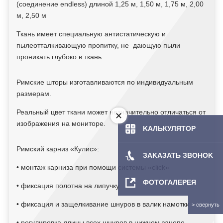
(соединение endless) длиной 1,25 м, 1,50 м, 1,75 м, 2,00
м, 2,50 м
Ткань имеет специальную антистатическую и
пылеотталкивающую пропитку, не дающую пыли
проникать глубоко в ткань
Римские шторы изготавливаются по индивидуальным
размерам.
Реальный цвет ткани может незначительно отличаться от
изображения на мониторе.
KAЛЬКУЛЯТOP
Римский карниз «Кулис»:
ЗAKAЗATЬ ЗBOHOK
• монтаж карниза при помощи системы «сlick»
ФОТОГАЛЕРЕЯ
• фиксация полотна на липучку
• фиксация и защелкивание шнуров в валик намотки
• регулировка длины всех шнуров в нижнем зацепе