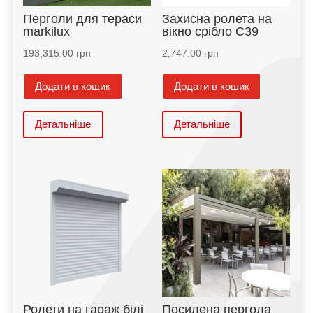
Перголи для тераси
Захисна ролета на
markilux
вікно срібло С39
193,315.00
грн
2,747.00
грн
Додати в кошик
Додати в кошик
Детальніше
Детальніше
Ролети на гараж білі
Посилена пергола