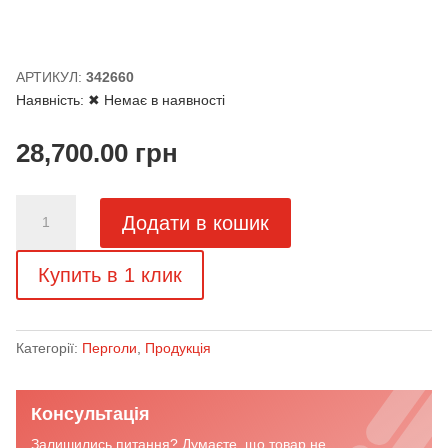
АРТИКУЛ:
342660
Наявність:
✖ Немає в наявності
28,700.00
грн
Перголи
Додати в кошик
для
тераси
Купить в 1 клик
Maestro
corradi
кількість
Категорії:
Перголи
,
Продукція
Консультація
Залишились питання? Думаєте, що товар не