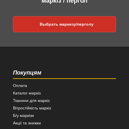
маркіз / пергол
Выбрать маркизу/перголу
Покупцям
Оплата
Каталог маркіз
Тканини для маркіз
Вітростійкість маркіз
Б/у маркізи
Акції та знижки