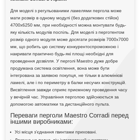
Для моделі з регульованими ламелями пергола може
мати розмір в одному модулі (без додаткових стійок)
4700х6250 мм, при необхідності можна монтувати будь-
яку кількість модулів поспіль. Для моделі з перготентом
розмір одного модуля може досягати розмірів 7000х7000
мм, що робить цю систему конкурентоспроможною і
накривати практично будь-які площі необхідні для
проведення дозвілля. У перголі Maestro дуже добре
продумана система освітлення, вона може бути
інтегрована за заявкою покупця, не тільки в алюмінієві
ламелі, але і по периметру в балки несучих конструкцій.
Висвітлення завжди сприяє приємному проведення часу
у вечірній час. Управління перголою здійснюється за
допомогою автоматики та дистанційного пульта.
Переваги перголи Maestro Сorradi перед
іншими виробниками:
Усі місця з’єднання гвинтами приховані.