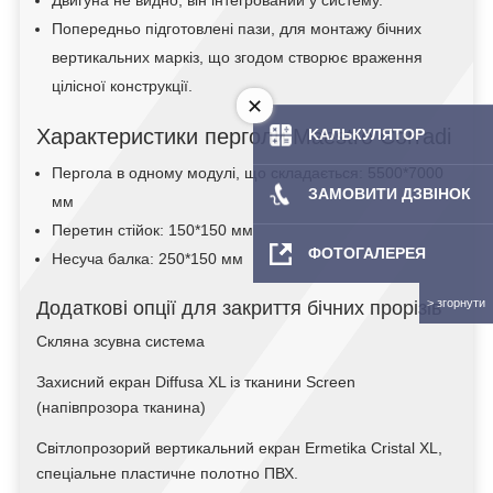
Двигуна не видно, він інтегрований у систему.
Попередньо підготовлені пази, для монтажу бічних
вертикальних маркіз, що згодом створює враження
цілісної конструкції.
Характеристики перголи Maestro Сorradi
KAЛЬКУЛЯТOP
Пергола в одному модулі, що складається: 5500*7000
ЗАМОВИТИ ДЗВІНОК
мм
Перетин стійок: 150*150 мм
ФОТОГАЛЕРЕЯ
Несуча балка: 250*150 мм
Додаткові опції для закриття бічних прорізів
Скляна зсувна система
Захисний екран Diffusa XL із тканини Screen
(напівпрозора тканина)
Світлопрозорий вертикальний екран Ermetika Cristal XL,
спеціальне пластичне полотно ПВХ.