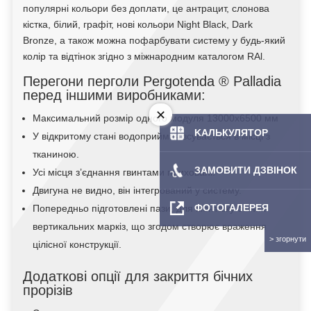
популярні кольори без доплати, це антрацит, слонова
кістка, білий, графіт, нові кольори Night Black, Dark
Bronze, а також можна пофарбувати систему у будь-який
колір та відтінок згідно з міжнародним каталогом RAl.
Перегони перголи Pergotenda ® Palladia
перед іншими виробниками:
Максимальний розмір одного модуля 13000х6500 мм
KAЛЬКУЛЯТOP
У відкритому стані водоприймач зсувається в місці з
тканиною.
ЗАМОВИТИ ДЗВІНОК
Усі місця з’єднання гвинтами приховані.
Двигуна не видно, він інтегрований у систему.
ФОТОГАЛЕРЕЯ
Попередньо підготовлені пази, для монтажу бічних
вертикальних маркіз, що згодом створює враження
цілісної конструкції.
Додаткові опції для закриття бічних
прорізів