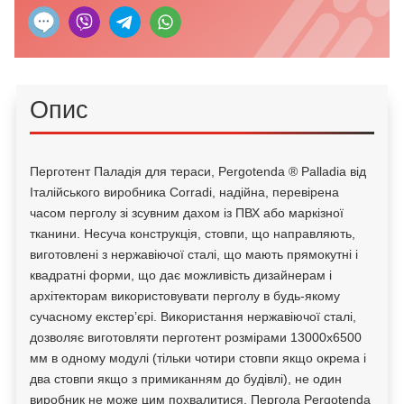
Опис
Перготент Паладія для тераси, Pergotenda ® Palladia від
Італійського виробника Corradi, надійна, перевірена
часом перголу зі зсувним дахом із ПВХ або маркізної
тканини. Несуча конструкція, стовпи, що направляють,
виготовлені з нержавіючої сталі, що мають прямокутні і
квадратні форми, що дає можливість дизайнерам і
архітекторам використовувати перголу в будь-якому
сучасному екстер’єрі. Використання нержавіючої сталі,
дозволяє виготовляти перготент розмірами 13000х6500
мм в одному модулі (тільки чотири стовпи якщо окрема і
два стовпи якщо з примиканням до будівлі), не один
виробник не може цим похвалитися. Пергола Pergotenda