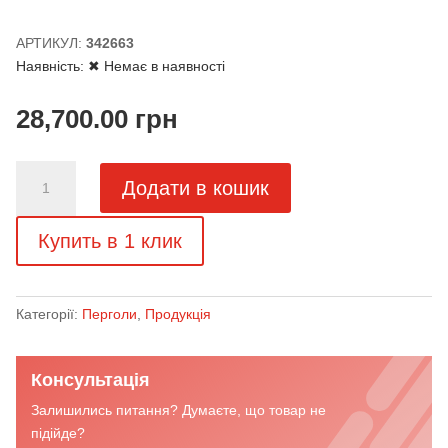
АРТИКУЛ:
342663
Наявність:
✖ Немає в наявності
28,700.00
грн
Пергола
Додати в кошик
Pergotenda
®
Купить в 1 клик
Palladia
кількість
Категорії:
Перголи
,
Продукція
Консультація
Залишились питання? Думаєте, що товар не
підійде?