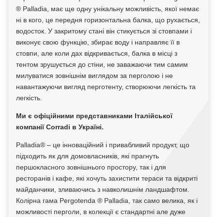
® Palladia, має ще одну унікальну можливість, якої немає
ні в кого, це передня горизонтальна балка, що рухається,
водосток. У закритому стані він стикується зі стовпами і
виконує свою функцію, збирає воду і направляє її в
стовпи, але коли дах відкривається, балка в місці з
тентом зрушується до стіни, не заважаючи тим самим
милуватися зовнішнім виглядом за перголою і не
навантажуючи вигляд перготенту, створюючи легкість та
легкість.
Ми є офіційними представниками Італійської
компанії Corradi в Україні.
Palladia® – це інноваційний і привабливий продукт, що
підходить як для домовласників, які прагнуть
першокласного зовнішнього простору, так і для
ресторанів і кафе, які хочуть захистити тераси та відкриті
майданчики, зливаючись з навколишнім ландшафтом.
Колірна гама Pergotenda ® Palladia, так само велика, як і
можливості перголи, в колекції є стандартні але дуже