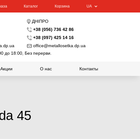
каза
Каталог
Корзина
UA
ДНІПРО
+38 (056) 736 42 86
+38 (097) 425 14 16
a.dp.ua
office@metallosetka.dp.ua
00 до 18:00, Без перерви.
Акции
О нас
Контакты
da 45