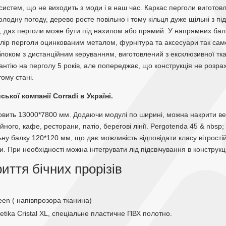
систем, що не виходить з моди і в наш час. Каркас перголи виготов
 холодну погоду, дерево росте повільно і тому кільця дуже щільні з 
влі, дах перголи може бути під нахилом або прямий. У напрямних ба
лір перголи оцинкованим металом, фурнітура та аксесуари так само 
оком з дистанційним керуванням, виготовлений з ексклюзивної ткани
рантію на перголу 5 років, але попереджає, що конструкція не розра
ому стані.
кої компанії Corradi в Україні.
вить 13000*7800 мм. Додаючи модулі по ширині, можна накрити вел
йного, кафе, ресторани, патіо, берегові лінії. Pergotenda 45 & nbsp
ну балку 120*120 мм, що дає можливість відповідати класу вітрості
 При необхідності можна інтегрувати лід підсвічування в конструкц
риття бічних прорізів
reen ( напівпрозора тканина)
tika Cristal XL, спеціальне пластичне ПВХ полотно.