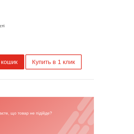
сті
 кошик
Купить в 1 клик
я
єте, що товар не підійде?