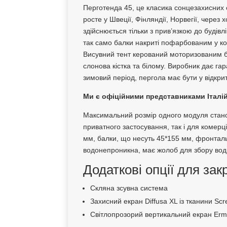
Перготенда 45, це класика сонцезахисних 
росте у Швеції, Фінляндії, Норвегії, через
здійснюється тільки з прив’язкою до буді
так само балки накриті пофарбованим у ко
Висувний тент керований моторизованим бл
слонова кістка та білому. Виробник дає га
зимовий період, пергола має бути у відкрит
Ми є офіційними представниками Італійсь
Максимальний розмір одного модуля стано
приватного застосування, так і для комерці
мм, балки, що несуть 45*155 мм, фронталь
водонепроникна, має жолоб для збору води.
Додаткові опції для зак
Скляна зсувна система
Захисний екран Diffusa XL із тканини Sc
Світлопрозорий вертикальний екран Erme