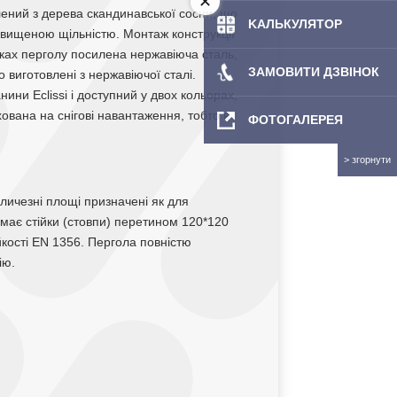
лений з дерева скандинавської сосни, що
KAЛЬКУЛЯТOP
підвищеною щільністю. Монтаж конструкції
лках перголу посилена нержавіюча сталь,
ЗАМОВИТИ ДЗВІНОК
виготовлені з нержавіючої сталі.
ни Eclissi і доступний у двох кольорах,
хована на снігові навантаження, тобто в
ФОТОГАЛЕРЕЯ
ичезні площі призначені як для
; має стійки (стовпи) перетином 120*120
йкості EN 1356. Пергола повністю
ію.