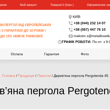
вание
Мой аккаунт
Toвapoв 0 (0гpн.)
Оформление за
КИЇВ
+38 (044) 232 14 07
ЗИ-ПЕРГОЛ ВІД ЄВРОПЕЙСЬКИХ
+38 (067) 447 76 10
З ГАРАНТІЄЮ ДО 10 РОКІВ І
maksim.s@metallosetk
 ДО 15% НИЖЧЕ РИНКОВОЇ
ГРАФІК РОБОТИ:
Пн-пт: з 9:
Оплата
Гарантия
Фото
Головна
/
Продукція
/
Перголи
/ Дерев’яна пергола Pergotenda 45
в’яна пергола Pergoten