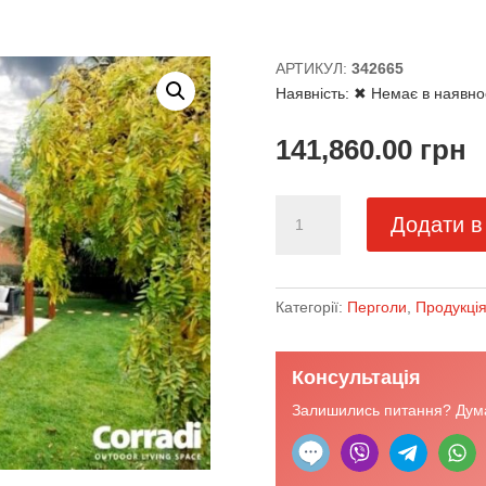
АРТИКУЛ:
342665
Наявність:
✖ Немає в наявно
141,860.00
грн
Дерев'яна
Додати в
пергола
Pergotenda
45
кількість
Категорії:
Перголи
,
Продукці
Консультація
Залишились питання? Дума